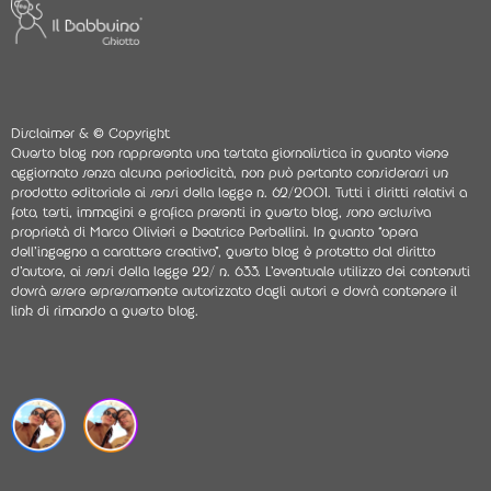
Disclaimer & © Copyright
Questo blog non rappresenta una testata giornalistica in quanto viene
aggiornato senza alcuna periodicità, non può pertanto considerarsi un
prodotto editoriale ai sensi della legge n. 62/2001. Tutti i diritti relativi a
foto, testi, immagini e grafica presenti in questo blog, sono esclusiva
proprietà di Marco Olivieri e Beatrice Perbellini. In quanto “opera
dell’ingegno a carattere creativo”, questo blog è protetto dal diritto
d’autore, ai sensi della legge 22/ n. 633. L’eventuale utilizzo dei contenuti
dovrà essere espressamente autorizzato dagli autori e dovrà contenere il
link di rimando a questo blog.