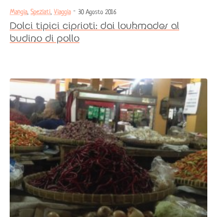
Mangia
,
Speziati
,
Viaggia
- 30 Agosto 2016
Dolci tipici ciprioti: dai loukmades al
budino di pollo