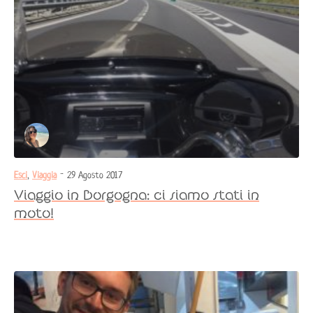
Esci
,
Viaggia
- 29 Agosto 2017
Viaggio in Borgogna: ci siamo stati in
moto!