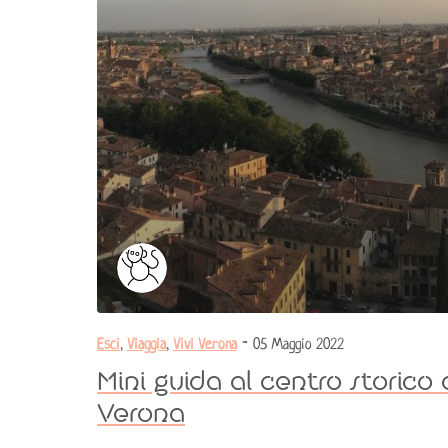
Esci
,
Viaggia
,
Vivi Verona
- 05 Maggio 2022
Mini guida al centro storico 
Verona