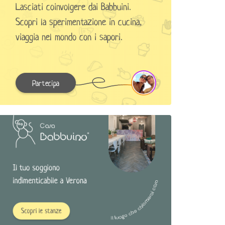
Lasciati coinvolgere dai Babbuini.
Scopri la sperimentazione in cucina,
viaggia nel mondo con i sapori.
Partecipa