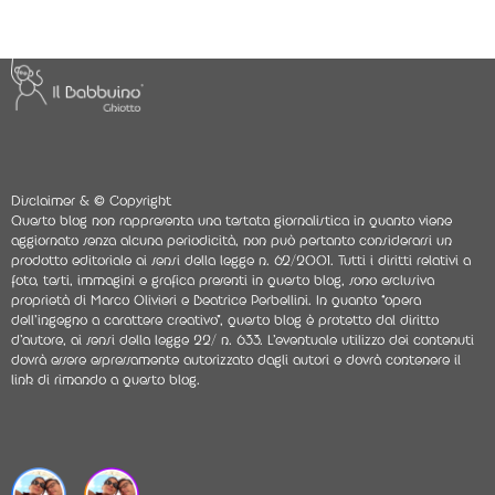
Disclaimer & © Copyright
Questo blog non rappresenta una testata giornalistica in quanto viene
aggiornato senza alcuna periodicità, non può pertanto considerarsi un
prodotto editoriale ai sensi della legge n. 62/2001. Tutti i diritti relativi a
foto, testi, immagini e grafica presenti in questo blog, sono esclusiva
proprietà di Marco Olivieri e Beatrice Perbellini. In quanto “opera
dell’ingegno a carattere creativo”, questo blog è protetto dal diritto
d’autore, ai sensi della legge 22/ n. 633. L’eventuale utilizzo dei contenuti
dovrà essere espressamente autorizzato dagli autori e dovrà contenere il
link di rimando a questo blog.