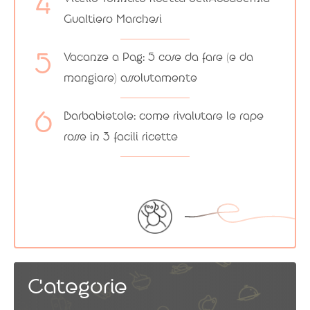
Gualtiero Marchesi
Autorizzo il trattamento dei dati secondo la
Privacy
Policy
Vacanze a Pag: 5 cose da fare (e da
mangiare) assolutamente
Barbabietole: come rivalutare le rape
rosse in 3 facili ricette
Categorie