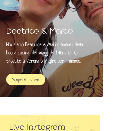
Beatrice & Marco
Noi siamo Beatrice e Marco amanti della
buona cucina, dei viaggi e della vita. Ci
trovate a Verona o in giro per il mondo. ​
Scopri chi siamo
Live Instagram