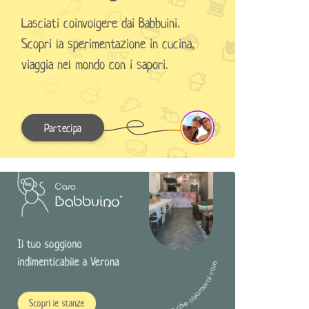
Lasciati coinvolgere dai Babbuini.
Scopri la sperimentazione in cucina,
viaggia nel mondo con i sapori.
Partecipa