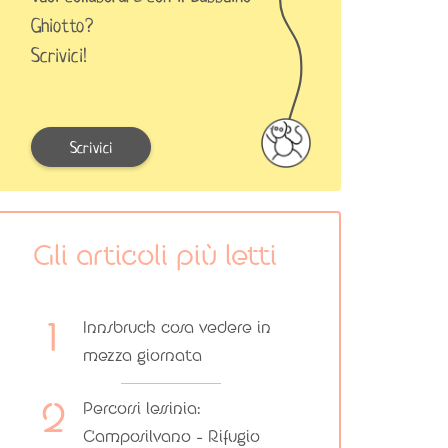
Ghiotto?
Scrivici!
Scrivici
Gli articoli più letti
Innsbruck cosa vedere in
mezza giornata
Percorsi lessinia:
Camposilvano – Rifugio