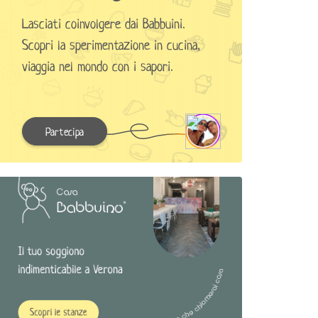
Lasciati coinvolgere dai Babbuini.
Scopri la sperimentazione in cucina,
viaggia nel mondo con i sapori.
Partecipa