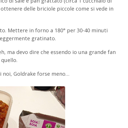
 di sale e pan grattato (circa 1 cucchiaio di
ottenere delle briciole piccole come si vede in
ato. Mettere in forno a 180° per 30-40 minuti
 leggermente gratinato.
eh, ma devo dire che essendo io una grande fan
quello.
di noi, Goldrake forse meno…