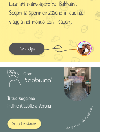
Lasciati coinvolgere dai Babbuini.
Scopri la sperimentazione in cucina,
viaggia nel mondo con i sapori.
Partecipa