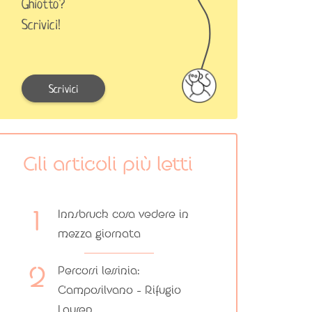
Ghiotto?
Scrivici!
Scrivici
Gli articoli più letti
Innsbruck cosa vedere in
mezza giornata
Percorsi lessinia:
Camposilvano – Rifugio
Lausen