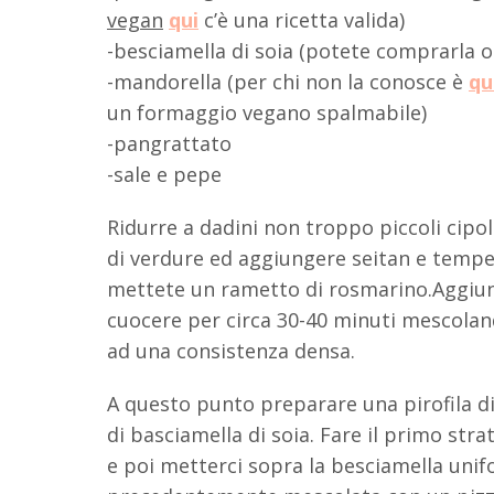
vegan
qui
c’è una ricetta valida)
-besciamella di soia (potete comprarla 
-mandorella (per chi non la conosce è
qu
un formaggio vegano spalmabile)
-pangrattato
-sale e pepe
Ridurre a dadini non troppo piccoli cipoll
di verdure ed aggiungere seitan e tempeh 
mettete un rametto di rosmarino.Aggiun
cuocere per circa 30-40 minuti mescolando
ad una consistenza densa.
A questo punto preparare una pirofila d
di basciamella di soia. Fare il primo stra
e poi metterci sopra la besciamella uni