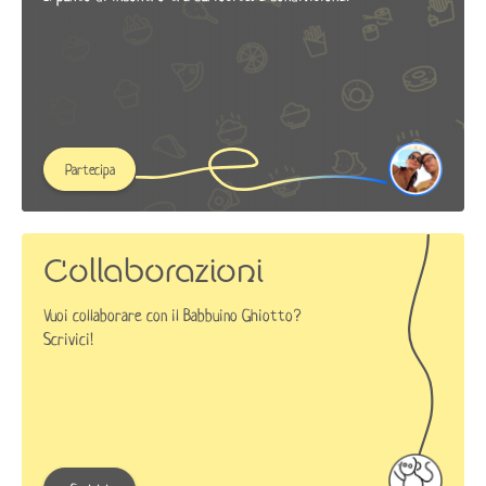
Partecipa
Collaborazioni
Vuoi collaborare con il Babbuino Ghiotto?
Scrivici!