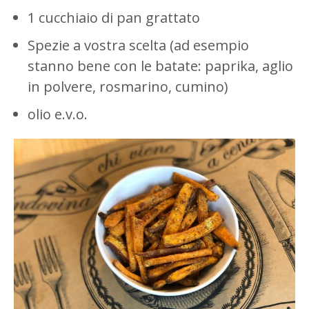
1 cucchiaio di pan grattato
Spezie a vostra scelta (ad esempio
Autorizzo il trattamento dei dati secondo la
Privacy
Policy
stanno bene con le batate: paprika, aglio
in polvere, rosmarino, cumino)
olio e.v.o.