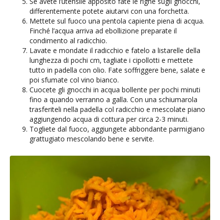
Se avete l’utensile apposito fate le righe sugli gnocchi,
differentemente potete aiutarvi con una forchetta.
Mettete sul fuoco una pentola capiente piena di acqua.
Finché l’acqua arriva ad ebollizione preparate il
condimento al radicchio.
Lavate e mondate il radicchio e fatelo a listarelle della
lunghezza di pochi cm, tagliate i cipollotti e mettete
tutto in padella con olio. Fate soffriggere bene, salate e
poi sfumate col vino bianco.
Cuocete gli gnocchi in acqua bollente per pochi minuti
fino a quando verranno a galla. Con una schiumarola
trasferiteli nella padella col radicchio e mescolate piano
aggiungendo acqua di cottura per circa 2-3 minuti.
Togliete dal fuoco, aggiungete abbondante parmigiano
grattugiato mescolando bene e servite.