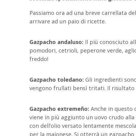
Passiamo ora ad una breve carrellata dell
arrivare ad un paio di ricette.
Gazpacho andaluso:
Il più conosciuto al
pomodori, cetrioli, peperone verde, aglio
freddo!
Gazpacho toledano:
Gli ingredienti son
vengono frullati bensì tritati. Il risulta
Gazpacho extremeño:
Anche in questo c
viene in più aggiunto un uovo crudo alla
con dell’olio versato lentamente mesco
per la maionese. Si otterrà un gazpacho