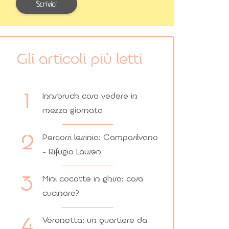
Scrivici
Gli articoli più letti
Innsbruck cosa vedere in
mezza giornata
Percorsi lessinia: Camposilvano
– Rifugio Lausen
Mini cocotte in ghisa: cosa
cucinare?
Veronetta: un quartiere da