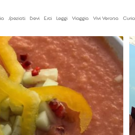
ia
Speziati
Bevi
Esci
Leggi
Viaggia
Vivi Verona
Curio