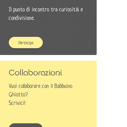
Il punto di incontro tra curiosità e
condivisione.
Partecipa
Collaborazioni
Vuoi collaborare con il Babbuino
Ghiotto?
Scrivici!