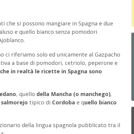
nti che si possono mangiare in Spagna e due
ndaluso e quello bianco senza pomodori
Ajoblanco.
o ci riferiamo solo ed unicamente al Gazpacho
tiva a base di pomodori, cetriolo, peperone e
che in realtà le ricette in Spagna sono
ledano
, quello
della Mancha (o manchego)
,
l
salmorejo
tipico di
Cordoba
e q
uello bianco
ionario della lingua spagnola pubblicato tra il
ta: