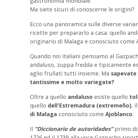
gastronomia mondiale.
Ma siete sicuri di conoscerne le origini?
Ecco una panoramica sulle diverse varia
ricette per prepararlo a casa: quello a
originario di Malaga e conosciuto come 
Quando noi italiani pensiamo al Gazpach
andaluso, zuppa fredda e tipicamente es
aglio frullati tutti insieme. Ma
sapevate 
tantissime e molto variegate?
Oltre a quello
andaluso
esiste quello
to
quello
dell’Estremadura (extremeño)
, i
di Malaga
conosciuto come
Ajoblanco
.
Il
“Diccionario de autoridades”
primo diz
1726 ed il 1739 alla voce Gazpacho ripor