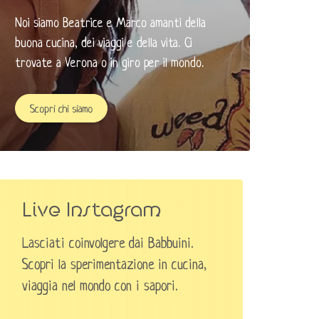
Noi siamo Beatrice e Marco amanti della
buona cucina, dei viaggi e della vita. Ci
trovate a Verona o in giro per il mondo. ​
Scopri chi siamo
Live Instagram
Lasciati coinvolgere dai Babbuini.
Scopri la sperimentazione in cucina,
viaggia nel mondo con i sapori.