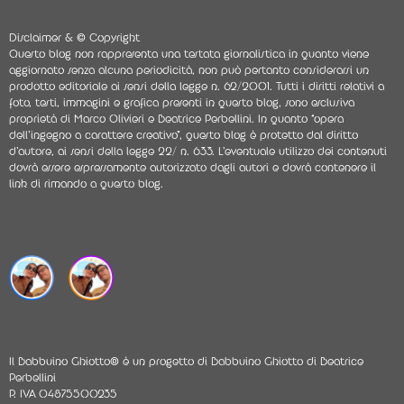
Disclaimer & © Copyright
Questo blog non rappresenta una testata giornalistica in quanto viene
aggiornato senza alcuna periodicità, non può pertanto considerarsi un
prodotto editoriale ai sensi della legge n. 62/2001. Tutti i diritti relativi a
foto, testi, immagini e grafica presenti in questo blog, sono esclusiva
proprietà di Marco Olivieri e Beatrice Perbellini. In quanto “opera
dell’ingegno a carattere creativo”, questo blog è protetto dal diritto
d’autore, ai sensi della legge 22/ n. 633. L’eventuale utilizzo dei contenuti
dovrà essere espressamente autorizzato dagli autori e dovrà contenere il
link di rimando a questo blog.
Il Babbuino Ghiotto® è un progetto di Babbuino Ghiotto di Beatrice
Perbellini
P. IVA 04875500235