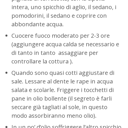
intera, uno spicchio di aglio, il sedano, i
pomodorini, il sedano e coprire con
abbondante acqua.
Cuocere fuoco moderato per 2-3 ore
(aggiungere acqua calda se necessario e
di tanto in tanto assaggiare per
controllare la cottura ).
Quando sono quasi cotti aggiustare di
sale. Lessare al dente le rape in acqua
salata e scolarle. Friggere i tocchetti di
pane in olio bollente (il segreto è farli
seccare già tagliati al sole, in questo
modo assorbiranno meno olio).
Autorizzo il trattamento dei dati secondo la
Privacy
Policy
In un po’ d’olio soffriggere l’altro spicchio