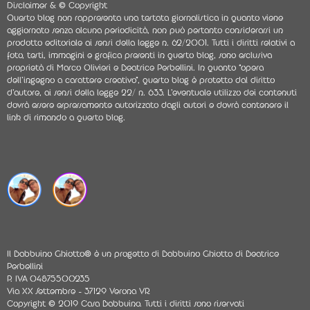
Disclaimer & © Copyright
Questo blog non rappresenta una testata giornalistica in quanto viene
aggiornato senza alcuna periodicità, non può pertanto considerarsi un
prodotto editoriale ai sensi della legge n. 62/2001. Tutti i diritti relativi a
foto, testi, immagini e grafica presenti in questo blog, sono esclusiva
proprietà di Marco Olivieri e Beatrice Perbellini. In quanto “opera
dell’ingegno a carattere creativo”, questo blog è protetto dal diritto
d’autore, ai sensi della legge 22/ n. 633. L’eventuale utilizzo dei contenuti
dovrà essere espressamente autorizzato dagli autori e dovrà contenere il
link di rimando a questo blog.
Il Babbuino Ghiotto® è un progetto di Babbuino Ghiotto di Beatrice
Perbellini
P. IVA 04875500235
Via XX Settembre - 37129 Verona VR
Copyright © 2019 Casa Babbuino. Tutti i diritti sono riservati