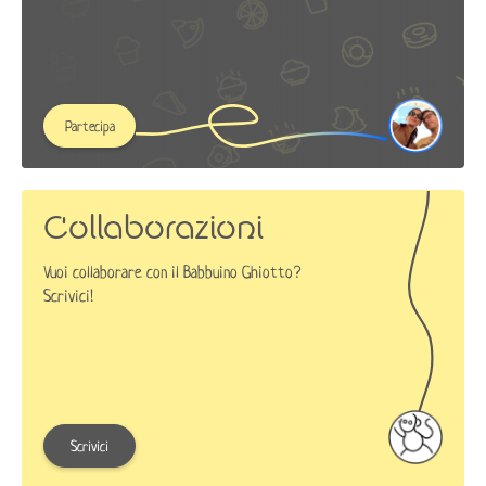
Partecipa
Collaborazioni
Vuoi collaborare con il Babbuino Ghiotto?
Scrivici!
Scrivici